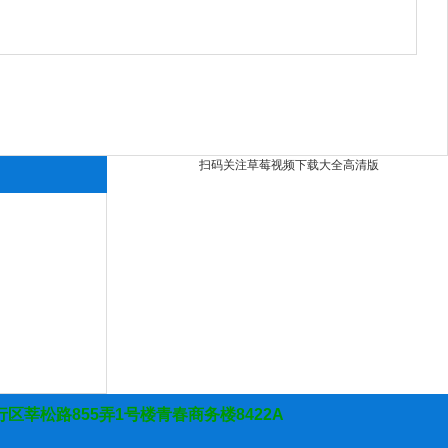
扫码关注草莓视频下载大全高清版
行区莘松路855弄1号楼青春商务楼8422A