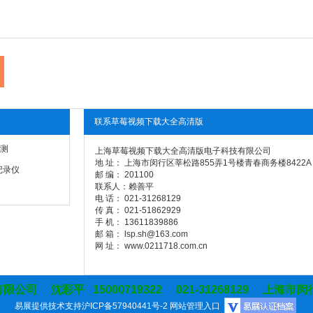
联系草莓视频下载大全高清版
测
上海草莓视频下载大全高清版电子科技有限公司
地 址： 上海市闵行区莘松路855弄1号楼青春商务楼8422A
记录仪
邮 编： 201100
联系人：赖善平
电 话： 021-31268129
传 真： 021-51862929
手 机： 13611839886
邮 箱： lsp.sh@163.com
网 址： www.0211718.com.cn
 沈彩平 15000719322 021-31268129 上海市闵
易展提供技术支持
沪ICP备57940441号-2
网站管理入口