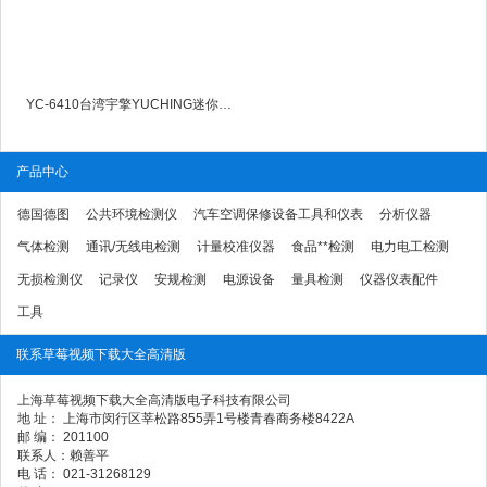
YC-6410台湾宇擎YUCHING迷你LED光源表YC6410
产品中心
德国德图
公共环境检测仪
汽车空调保修设备工具和仪表
分析仪器
气体检测
通讯/无线电检测
计量校准仪器
食品**检测
电力电工检测
无损检测仪
记录仪
安规检测
电源设备
量具检测
仪器仪表配件
工具
联系草莓视频下载大全高清版
上海草莓视频下载大全高清版电子科技有限公司
地 址： 上海市闵行区莘松路855弄1号楼青春商务楼8422A
邮 编： 201100
联系人：赖善平
电 话： 021-31268129