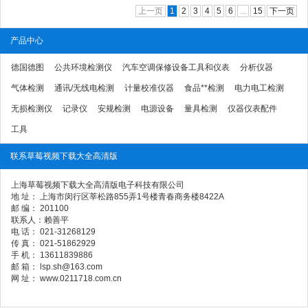
上一页
1
2
3
4
5
6
...
15
下一页
产品中心
德国德图
公共环境检测仪
汽车空调保修设备工具和仪表
分析仪器
气体检测
通讯/无线电检测
计量校准仪器
食品**检测
电力电工检测
无损检测仪
记录仪
安规检测
电源设备
量具检测
仪器仪表配件
工具
联系草莓视频下载大全高清版
上海草莓视频下载大全高清版电子科技有限公司
地 址： 上海市闵行区莘松路855弄1号楼青春商务楼8422A
邮 编： 201100
联系人：赖善平
电 话： 021-31268129
传 真： 021-51862929
手 机： 13611839886
邮 箱： lsp.sh@163.com
网 址： www.0211718.com.cn