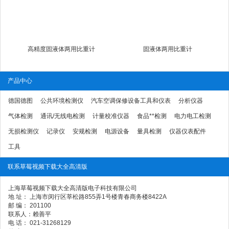
高精度固液体两用比重计
固液体两用比重计
产品中心
德国德图
公共环境检测仪
汽车空调保修设备工具和仪表
分析仪器
气体检测
通讯/无线电检测
计量校准仪器
食品**检测
电力电工检测
无损检测仪
记录仪
安规检测
电源设备
量具检测
仪器仪表配件
工具
联系草莓视频下载大全高清版
上海草莓视频下载大全高清版电子科技有限公司
地 址： 上海市闵行区莘松路855弄1号楼青春商务楼8422A
邮 编： 201100
联系人：赖善平
电 话： 021-31268129