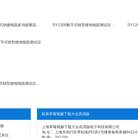
DY5101数字式绝缘电阻多功能测试仪DY-5101
DY1300数字式钳型接地电阻测试仪DY-1300
DY1000数字式钳型接地电阻测试仪DY-1000
联系草莓视频下载大全高清版
测
上海草莓视频下载大全高清版电子科技有限公司
地 址： 上海市闵行区莘松路855弄1号楼青春商务楼8422A
记录仪
邮 编： 201100