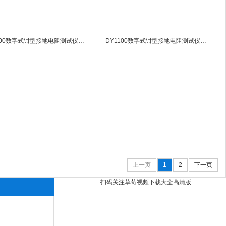
DY1200数字式钳型接地电阻测试仪DY-1200
DY1100数字式钳型接地电阻测试仪DY-1100
上一页
1
2
下一页
扫码关注草莓视频下载大全高清版