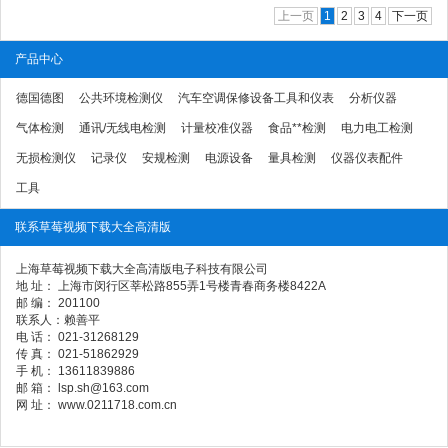
上一页
1
2
3
4
下一页
产品中心
德国德图
公共环境检测仪
汽车空调保修设备工具和仪表
分析仪器
气体检测
通讯/无线电检测
计量校准仪器
食品**检测
电力电工检测
无损检测仪
记录仪
安规检测
电源设备
量具检测
仪器仪表配件
工具
联系草莓视频下载大全高清版
上海草莓视频下载大全高清版电子科技有限公司
地 址： 上海市闵行区莘松路855弄1号楼青春商务楼8422A
邮 编： 201100
联系人：赖善平
电 话： 021-31268129
传 真： 021-51862929
手 机： 13611839886
邮 箱： lsp.sh@163.com
网 址： www.0211718.com.cn