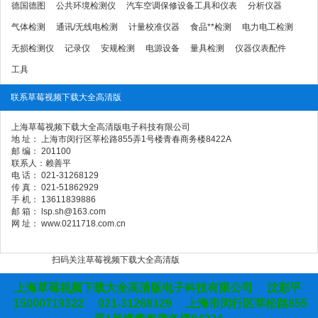
德国德图
公共环境检测仪
汽车空调保修设备工具和仪表
分析仪器
气体检测
通讯/无线电检测
计量校准仪器
食品**检测
电力电工检测
无损检测仪
记录仪
安规检测
电源设备
量具检测
仪器仪表配件
工具
联系草莓视频下载大全高清版
上海草莓视频下载大全高清版电子科技有限公司
地 址： 上海市闵行区莘松路855弄1号楼青春商务楼8422A
邮 编： 201100
联系人：赖善平
电 话： 021-31268129
传 真： 021-51862929
手 机： 13611839886
邮 箱： lsp.sh@163.com
网 址： www.0211718.com.cn
扫码关注草莓视频下载大全高清版
上海草莓视频下载大全高清版电子科技有限公司 沈彩平
15000719322 021-31268129 上海市闵行区莘松路855