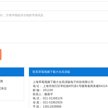
，方便详细提供当地的市场讯息
联系草莓视频下载大全高清版
测
上海草莓视频下载大全高清版电子科技有限公司
地 址： 上海市闵行区莘松路855弄1号楼青春商务楼8422A
记录仪
邮 编： 201100
联系人：赖善平
电 话： 021-31268129
传 真： 021-51862929
手 机： 13611839886