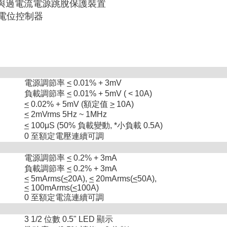
壓與過電流電源跳脫保護裝置
轉電位控制器
電源調節率
<
0.01% + 3mV
負載調節率
<
0.01% + 5mV ( < 10A)
<
0.02% + 5mV (額定值
>
10A)
<
2mVrms 5Hz ~ 1MHz
<
100μS (50% 負載變動, *小負載 0.5A)
0 至額定電壓連續可調
電源調節率
<
0.2% + 3mA
負載調節率
<
0.2% + 3mA
<
5mArms(
<
20A),
<
20mArms(
<
50A),
<
100mArms(
<
100A)
0 至額定電流連續可調
3 1/2 位數 0.5" LED 顯示