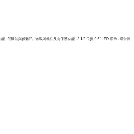
 低漣波與低雜訊 ‧ 過載與極性反向保護功能 ‧ 3 1/2 位數 0.5" LED 顯示 ‧ 適合長