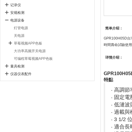
记录仪
安规检测
电源设备
灯管电源
简单介绍：
关电源
GPR100H05D台
草莓视频APP色板
時間壽命試驗使用 
大功率高频开关电源
详情介绍：
可编程草莓视频APP色板
量具检测
GPR100H0
仪器仪表配件
特點
‧ 高調節率
‧ 固定
‧ 低漣
‧ 過載
‧ 3 1/2
‧ 適合