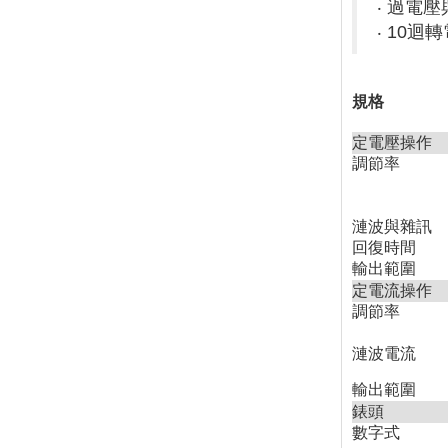
‧ 過電
‧ 10迴
規格
定電壓操作
調節率
漣波與雜訊
回復時間
輸出範圍
定電流操作
調節率
漣波電流
輸出範圍
錶頭
數字式