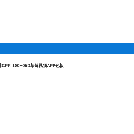
固纬GPR-100H05D草莓视频APP色板