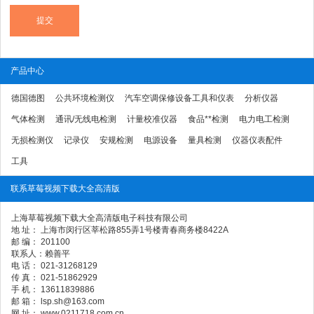
产品中心
德国德图
公共环境检测仪
汽车空调保修设备工具和仪表
分析仪器
气体检测
通讯/无线电检测
计量校准仪器
食品**检测
电力电工检测
无损检测仪
记录仪
安规检测
电源设备
量具检测
仪器仪表配件
工具
联系草莓视频下载大全高清版
上海草莓视频下载大全高清版电子科技有限公司
地 址： 上海市闵行区莘松路855弄1号楼青春商务楼8422A
邮 编： 201100
联系人：赖善平
电 话： 021-31268129
传 真： 021-51862929
手 机： 13611839886
邮 箱： lsp.sh@163.com
网 址： www.0211718.com.cn