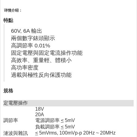
详情介绍：
特點
60V, 6A 輸出
兩個數字錶頭顯示
高調節率 0.01%
固定電壓與固定電流操作功能
高效率、重量輕、體積小
高功率密度
過載與極性反向保護功能
規格
定電壓操作
18V
20A
調節率
電源調節率
<
5mV
負載調節率
<
5mV
<
5mVrms, 100mVp-p 20Hz ~ 20MHz
漣波與雜訊