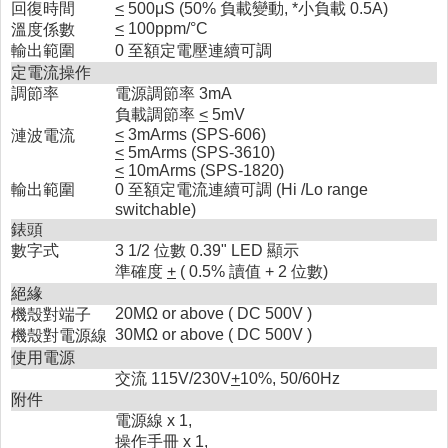
回復時間
<
500μS (50% 負載變動, *小負載 0.5A)
<
100ppm/°C
溫度係數
輸出範圍
0 至額定電壓連續可調
定電流操作
調節率
電源調節率 3mA
負載調節率
<
5mV
<
3mArms (SPS-606)
漣波電流
<
5mArms (SPS-3610)
<
10mArms (SPS-1820)
輸出範圍
0 至額定電流連續可調 (Hi /Lo range
switchable)
錶頭
數字式
3 1/2 位數 0.39" LED 顯示
準確度
+
( 0.5% 讀值 + 2 位數)
絕緣
20MΩ or above ( DC 500V )
機殼對端子
30MΩ or above ( DC 500V )
機殼對電源線
使用電源
交流 115V/230V
+
10%, 50/60Hz
附件
電源線 x 1,
操作手冊 x 1,