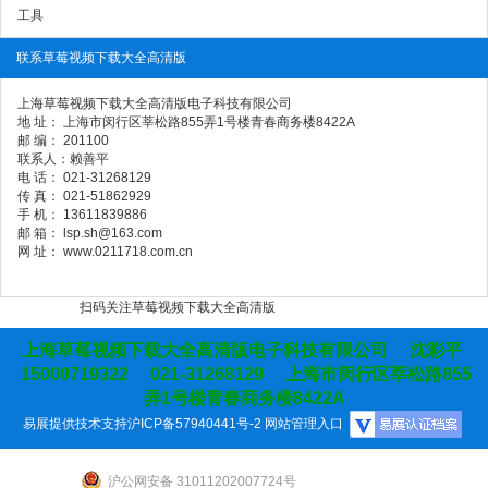
工具
联系草莓视频下载大全高清版
上海草莓视频下载大全高清版电子科技有限公司
地 址： 上海市闵行区莘松路855弄1号楼青春商务楼8422A
邮 编： 201100
联系人：赖善平
电 话： 021-31268129
传 真： 021-51862929
手 机： 13611839886
邮 箱： lsp.sh@163.com
网 址： www.0211718.com.cn
扫码关注草莓视频下载大全高清版
上海草莓视频下载大全高清版电子科技有限公司 沈彩平
15000719322 021-31268129 上海市闵行区莘松路855
弄1号楼青春商务楼8422A
易展提供技术支持
沪ICP备57940441号-2
网站管理入口
沪公网安备 31011202007724号