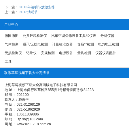
下一篇：
2013年清明节放假安排
上一篇：
2013清明节
产品中心
德国德图
公共环境检测仪
汽车空调保修设备工具和仪表
分析仪器
气体检测
通讯/无线电检测
计量校准仪器
食品**检测
电力电工检测
无损检测仪
记录仪
安规检测
电源设备
量具检测
仪器仪表配件
工具
联系草莓视频下载大全高清版
上海草莓视频下载大全高清版电子科技有限公司
地 址： 上海市闵行区莘松路855弄1号楼青春商务楼8422A
邮 编： 201100
联系人：赖善平
电 话： 021-31268129
传 真： 021-51862929
手 机： 13611839886
邮 箱： lsp.sh@163.com
网 址： www.0211718.com.cn