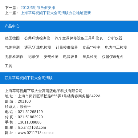
下一篇：
2013清明节放假安排
上一篇：
上海草莓视频下载大全高清版办公地址更新
产品中心
德国德图
公共环境检测仪
汽车空调保修设备工具和仪表
分析仪器
气体检测
通讯/无线电检测
计量校准仪器
食品**检测
电力电工检测
无损检测仪
记录仪
安规检测
电源设备
量具检测
仪器仪表配件
工具
联系草莓视频下载大全高清版
上海草莓视频下载大全高清版电子科技有限公司
地 址： 上海市闵行区莘松路855弄1号楼青春商务楼8422A
邮 编： 201100
联系人：赖善平
电 话： 021-31268129
传 真： 021-51862929
手 机： 13611839886
邮 箱： lsp.sh@163.com
网 址： www.0211718.com.cn