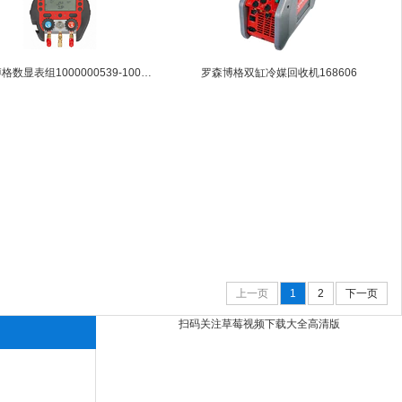
罗森博格数显表组1000000539-1000000541
罗森博格双缸冷媒回收机168606
上一页
1
2
下一页
扫码关注草莓视频下载大全高清版