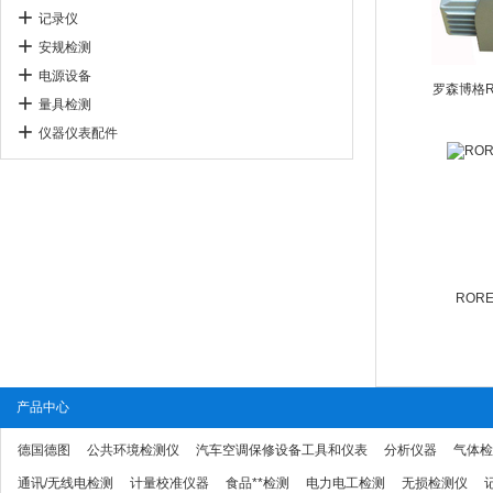
记录仪
安规检测
电源设备
罗森博格R
量具检测
仪器仪表配件
ROR
产品中心
德国德图
公共环境检测仪
汽车空调保修设备工具和仪表
分析仪器
气体检
通讯/无线电检测
计量校准仪器
食品**检测
电力电工检测
无损检测仪