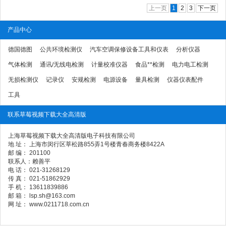
上一页
1
2
3
下一页
产品中心
德国德图
公共环境检测仪
汽车空调保修设备工具和仪表
分析仪器
气体检测
通讯/无线电检测
计量校准仪器
食品**检测
电力电工检测
无损检测仪
记录仪
安规检测
电源设备
量具检测
仪器仪表配件
工具
联系草莓视频下载大全高清版
上海草莓视频下载大全高清版电子科技有限公司
地 址： 上海市闵行区莘松路855弄1号楼青春商务楼8422A
邮 编： 201100
联系人：赖善平
电 话： 021-31268129
传 真： 021-51862929
手 机： 13611839886
邮 箱： lsp.sh@163.com
网 址： www.0211718.com.cn