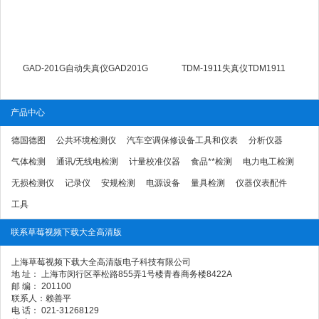
GAD-201G自动失真仪GAD201G
TDM-1911失真仪TDM1911
产品中心
德国德图
公共环境检测仪
汽车空调保修设备工具和仪表
分析仪器
气体检测
通讯/无线电检测
计量校准仪器
食品**检测
电力电工检测
无损检测仪
记录仪
安规检测
电源设备
量具检测
仪器仪表配件
工具
联系草莓视频下载大全高清版
上海草莓视频下载大全高清版电子科技有限公司
地 址： 上海市闵行区莘松路855弄1号楼青春商务楼8422A
邮 编： 201100
联系人：赖善平
电 话： 021-31268129