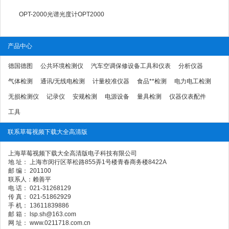
OPT-2000光谱光度计OPT2000
产品中心
德国德图
公共环境检测仪
汽车空调保修设备工具和仪表
分析仪器
气体检测
通讯/无线电检测
计量校准仪器
食品**检测
电力电工检测
无损检测仪
记录仪
安规检测
电源设备
量具检测
仪器仪表配件
工具
联系草莓视频下载大全高清版
上海草莓视频下载大全高清版电子科技有限公司
地 址： 上海市闵行区莘松路855弄1号楼青春商务楼8422A
邮 编： 201100
联系人：赖善平
电 话： 021-31268129
传 真： 021-51862929
手 机： 13611839886
邮 箱： lsp.sh@163.com
网 址： www.0211718.com.cn