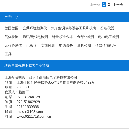
上一页
1
2
下一页
产品中心
德国德图
公共环境检测仪
汽车空调保修设备工具和仪表
分析仪器
气体检测
通讯/无线电检测
计量校准仪器
食品**检测
电力电工检测
无损检测仪
记录仪
安规检测
电源设备
量具检测
仪器仪表配件
工具
联系草莓视频下载大全高清版
上海草莓视频下载大全高清版电子科技有限公司
地 址： 上海市闵行区莘松路855弄1号楼青春商务楼8422A
邮 编： 201100
联系人：赖善平
电 话： 021-31268129
传 真： 021-51862929
手 机： 13611839886
邮 箱： lsp.sh@163.com
网 址： www.0211718.com.cn