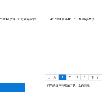
美国MYRONL麦隆PT1笔式电导率/TDS/盐分计PT1
MYRONL麦隆4PⅡ/BD数显6参数便携电导率仪/pH表
上一页
1
2
3
4
下一页
扫码关注草莓视频下载大全高清版