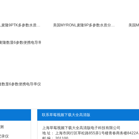
美国MYRONL麦隆9PTK多参数水质分析仪9PTK
美国MYRONL麦隆9P多参数水质分析仪9P
麦隆数显6参数便携电导率仪
联系草莓视频下载大全高清版
测
上海草莓视频下载大全高清版电子科技有限公司
地 址： 上海市闵行区莘松路855弄1号楼青春商务楼8422A
记录仪
邮 编： 201100