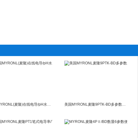
美国MYRONL(麦隆)在线电导/pH水质测定仪721Ⅱ指针式pH监控器
美国MYRONL麦隆9PTK-BD多参数水质分析仪9PTK-BD