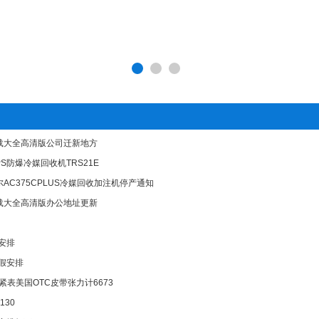
载大全高清版公司迁新地方
S防爆冷媒回收机TRS21E
AC375CPLUS冷媒回收加注机停产通知
载大全高清版办公地址更新
假安排
放假安排
张紧表美国OTC皮带张力计6673
130