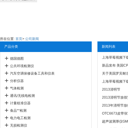
所在位置:
首页
>
公司新闻
产品分类
新闻列表
上海草莓视频下
德国德图
新品发布 美国CP
公共环境检测仪
汽车空调保修设备工具和仪表
关于美国罗宾耐尔
分析仪器
上海草莓视频下
气体检测
2013清明节
通讯/无线电检测
2013清明节放
计量校准仪器
2013年清明节
食品**检测
OTC6673皮带
电力电工检测
超声波测厚仪GM
无损检测仪