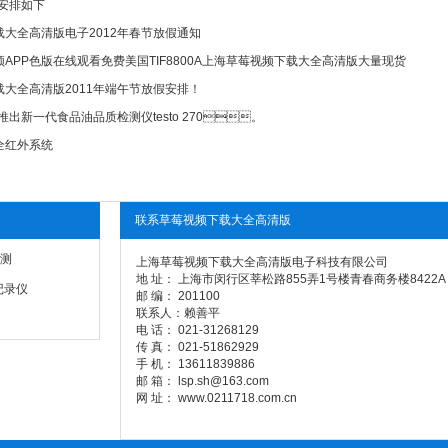
假安排如下
大全高清版电子2012年春节放假通知
APP色版在线观看免费美国TIF8800A上海草莓视频下载大全高清版大量现货
全高清版2011年端午节放假安排！
推出新一代食品油品质检测仪testo 270。
全红外系统
联系草莓视频下载大全高清版
测
上海草莓视频下载大全高清版电子科技有限公司
地 址： 上海市闵行区莘松路855弄1号楼青春商务楼8422A
记录仪
邮 编： 201100
联系人：赖善平
电 话： 021-31268129
传 真： 021-51862929
手 机： 13611839886
邮 箱： lsp.sh@163.com
网 址： www.0211718.com.cn